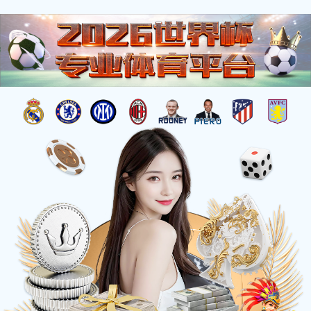
注册入口
关于华体会官方版网站登录入口
华体会官方版网站登录入口是一家融合科技创新与全球视野
的体育赛事服务平台，致力于为用户提供高效、可信赖的互
动观赛体验。 从数据同步到高清直播、从终端兼容到多语言
支持，我们不断突破技术边界，构建智能化、低延迟、高稳
定的服务体系。 每一次点击，都体现我们对用户体验的专注
与专业。