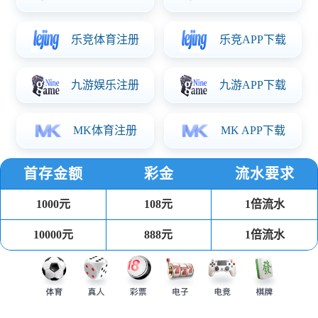
法律法规要求或监管部门依法调取
五、信息保护措施
平台采用多重防护机制确保华体会官方版网站登录入口服务中您
的数据安全，包括但不限于：
HTTPS 加密传输
权限分级与访问控制
系统审计与异常行为识别
六、用户权利
您拥有以下数据权利：
访问、更正、删除个人信息
申请注销账户或停止使用服务
关闭授权功能如位置服务或通知